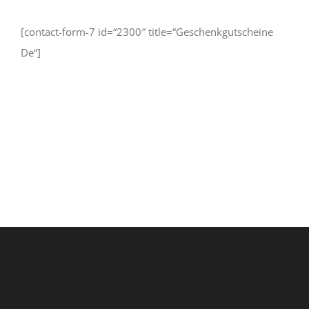
[contact-form-7 id=“2300″ title=“Geschenkgutscheine
De“]