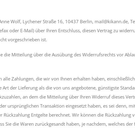
nne Wolf, Lychener Straße 16, 10437 Berlin, mail@kikann.de, Te
elefax oder E-Mail) über Ihren Entschluss, diesen Vertrag zu wider
ht vorgeschrieben ist.
ie die Mitteilung über die Ausübung des Widerrufsrechts vor Abla
 alle Zahlungen, die wir von Ihnen erhalten haben, einschließlic
re Art der Lieferung als die von uns angebotene, günstigste Stand
zuzahlen, an dem die Mitteilung über Ihren Widerruf dieses Vertr
der ursprünglichen Transaktion eingesetzt haben, es sei denn, m
er Rückzahlung Entgelte berechnet. Wir können die Rückzahlung v
ss Sie die Waren zurückgesandt haben, je nachdem, welches der f