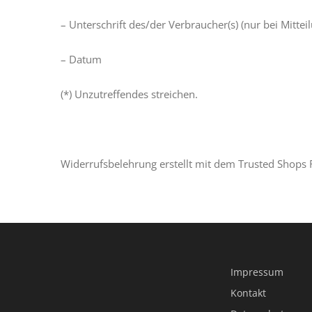
– Unterschrift des/der Verbraucher(s) (nur bei Mittei
– Datum
(*) Unzutreffendes streichen.
Widerrufsbelehrung erstellt mit dem Trusted Shops 
Impressum
Kontakt