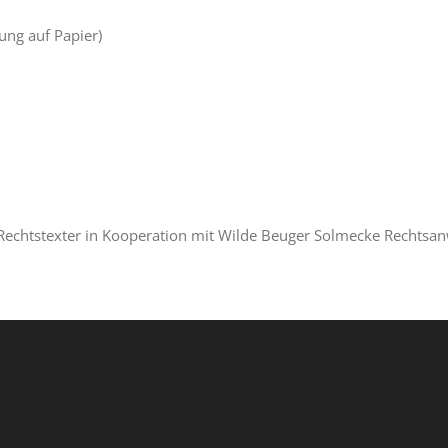
lung auf Papier)
Rechtstexter in Kooperation mit Wilde Beuger Solmecke Rechtsan