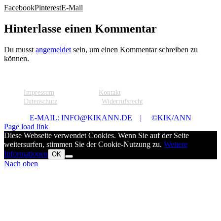
Facebook
Pinterest
E-Mail
Hinterlasse einen Kommentar
Du musst
angemeldet
sein, um einen Kommentar schreiben zu
können.
Impressum
Kontakt
Datenschutz
Widerrufsrecht
E-MAIL: INFO@KIKANN.DE | ©KIK/ANN
Page load link
Diese Webseite verwendet Cookies. Wenn Sie auf der Seite
weitersurfen, stimmen Sie der Cookie-Nutzung zu.
Weitere
Informationen
OK
Nach oben