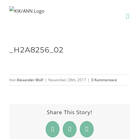
Zum
Inhalt
springen
_H2A8256_02
Von
Alexander Wolf
|
November 28th, 2017
|
0 Kommentare
Share This Story!
Facebook
Pinterest
E-
Mail