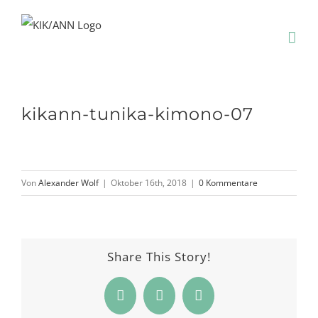
Zum
Inhalt
springen
kikann-tunika-kimono-07
Von
Alexander Wolf
|
Oktober 16th, 2018
|
0 Kommentare
Share This Story!
Facebook
Pinterest
E-
Mail