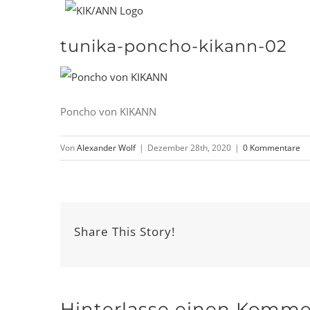
Zum
Inhalt
tunika-poncho-kikann-02
springen
Poncho von KIKANN
Von
Alexander Wolf
|
Dezember 28th, 2020
|
0 Kommentare
Share This Story!
Hinterlasse einen Komme