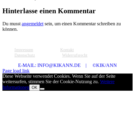
Facebook
Pinterest
E-
Hinterlasse einen Kommentar
Mail
Du musst
angemeldet
sein, um einen Kommentar schreiben zu
können.
Impressum
Kontakt
Datenschutz
Widerrufsrecht
E-MAIL: INFO@KIKANN.DE | ©KIK/ANN
Page load link
Diese Webseite verwendet Cookies. Wenn Sie auf der Seite
weitersurfen, stimmen Sie der Cookie-Nutzung zu.
Weitere
Informationen
OK
Nach
oben