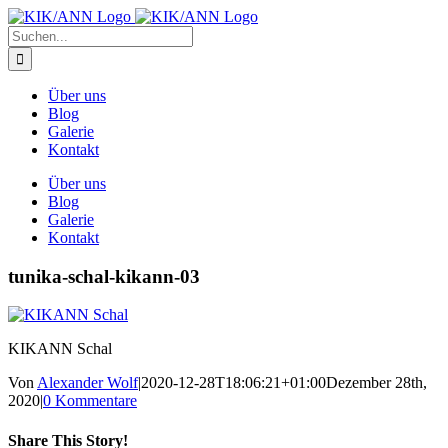
Zum
Inhalt
Suche
springen
nach:
Über uns
Blog
Galerie
Kontakt
Über uns
Blog
Galerie
Kontakt
tunika-schal-kikann-03
KIKANN Schal
Von
Alexander Wolf
|
2020-12-28T18:06:21+01:00
Dezember 28th,
2020
|
0 Kommentare
Share This Story!