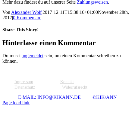
Mehr dazu findest du auf unserer Seite
Zahlungsweisen
.
Von
Alexander Wolf
|
2017-12-11T15:38:16+01:00
November 28th,
2017
|
0 Kommentare
Share This Story!
Facebook
Pinterest
E-
Hinterlasse einen Kommentar
Mail
Du musst
angemeldet
sein, um einen Kommentar schreiben zu
können.
Impressum
Kontakt
Datenschutz
Widerrufsrecht
E-MAIL: INFO@KIKANN.DE | ©KIK/ANN
Page load link
Nach
oben