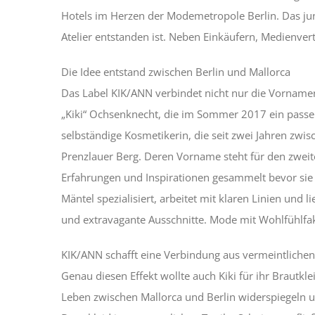
Hotels im Herzen der Modemetropole Berlin. Das ju
Atelier entstanden ist. Neben Einkäufern, Medienvert
Die Idee entstand zwischen Berlin und Mallorca
Das Label KIK/ANN verbindet nicht nur die Vornamen
„Kiki“ Ochsenknecht, die im Sommer 2017 ein passe
selbständige Kosmetikerin, die seit zwei Jahren zwis
Prenzlauer Berg. Deren Vorname steht für den zweite
Erfahrungen und Inspirationen gesammelt bevor sie s
Mäntel spezialisiert, arbeitet mit klaren Linien und
und extravagante Ausschnitte. Mode mit Wohlfühlfa
KIK/ANN schafft eine Verbindung aus vermeintliche
Genau diesen Effekt wollte auch Kiki für ihr Brautkl
Leben zwischen Mallorca und Berlin widerspiegeln un