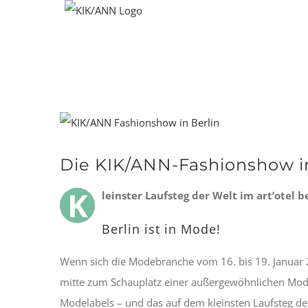
Zum
Inhalt
springen
Zeige
grösseres
Die KIK/ANN-Fashionshow im 
Bild
K
leinster Laufsteg der Welt im art’otel 
Berlin ist in Mode!
Wenn sich die Modebranche vom 16. bis 19. Januar 201
mitte zum Schauplatz einer außergewöhnlichen Mode
Modelabels – und das auf dem kleinsten Laufsteg der 