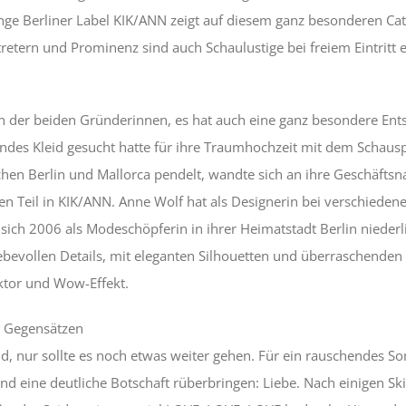
nge Berliner Label KIK/ANN zeigt auf diesem ganz besonderen C
retern und Prominenz sind auch Schaulustige bei freiem Eintritt 
 der beiden Gründerinnen, es hat auch eine ganz besondere Entst
ndes Kleid gesucht hatte für ihre Traumhochzeit mit dem Schaus
chen Berlin und Mallorca pendelt, wandte sich an ihre Geschäftsn
n Teil in KIK/ANN. Anne Wolf hat als Designerin bei verschieden
ich 2006 als Modeschöpferin in ihrer Heimatstadt Berlin niederli
 liebevollen Details, mit eleganten Silhouetten und überraschende
ktor und Wow-Effekt.
n Gegensätzen
eid, nur sollte es noch etwas weiter gehen. Für ein rauschendes So
d eine deutliche Botschaft rüberbringen: Liebe. Nach einigen Ski