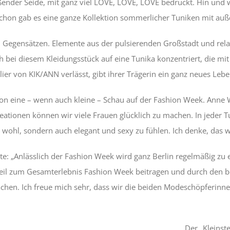
eßender Seide, mit ganz viel LOVE, LOVE, LOVE bedruckt. Hin un
 schon gab es eine ganze Kollektion sommerlicher Tuniken mit a
n Gegensätzen. Elemente aus der pulsierenden Großstadt und rela
 bei diesem Kleidungsstück auf eine Tunika konzentriert, die mit 
lier von KIK/ANN verlässt, gibt ihrer Trägerin ein ganz neues Leb
chon eine – wenn auch kleine – Schau auf der Fashion Week. Anne W
ationen können wir viele Frauen glücklich zu machen. In jeder T
 wohl, sondern auch elegant und sexy zu fühlen. Ich denke, das w
tte: „Anlässlich der Fashion Week wird ganz Berlin regelmäßig zu
Teil zum Gesamterlebnis Fashion Week beitragen und durch den be
hen. Ich freue mich sehr, dass wir die beiden Modeschöpferinn
Der „Kleinst