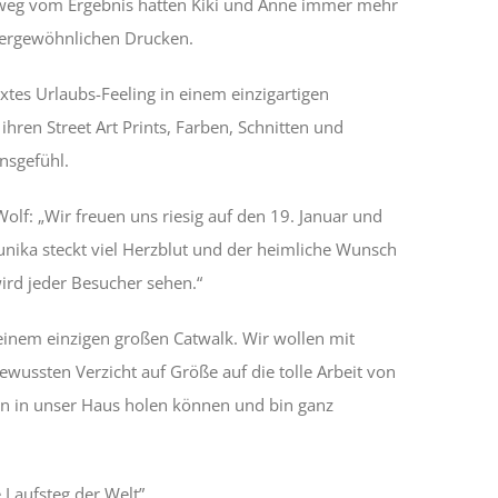
d weg vom Ergebnis hatten Kiki und Anne immer mehr
ußergewöhnlichen Drucken.
xtes Urlaubs-Feeling in einem einzigartigen
ihren Street Art Prints, Farben, Schnitten und
ensgefühl.
olf: „Wir freuen uns riesig auf den 19. Januar und
unika steckt viel Herzblut und der heimliche Wunsch
ird jeder Besucher sehen.“
 einem einzigen großen Catwalk. Wir wollen mit
wussten Verzicht auf Größe auf die tolle Arbeit von
en in unser Haus holen können und bin ganz
e Laufsteg der Welt”